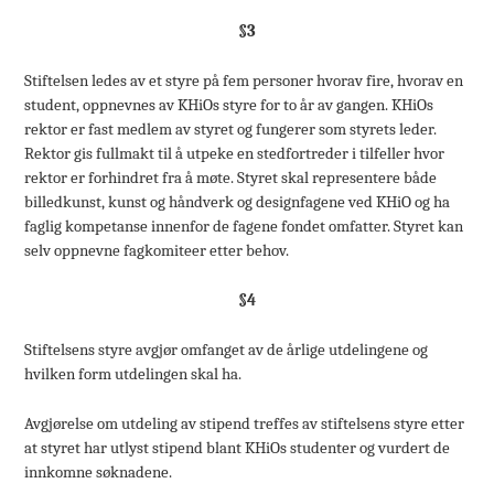
§3
Stiftelsen ledes av et styre på fem personer hvorav fire, hvorav en
student, oppnevnes av KHiOs styre for to år av gangen. KHiOs
rektor er fast medlem av styret og fungerer som styrets leder.
Rektor gis fullmakt til å utpeke en stedfortreder i tilfeller hvor
rektor er forhindret fra å møte. Styret skal representere både
billedkunst, kunst og håndverk og designfagene ved KHiO og ha
faglig kompetanse innenfor de fagene fondet omfatter. Styret kan
selv oppnevne fagkomiteer etter behov.
§4
Stiftelsens styre avgjør omfanget av de årlige utdelingene og
hvilken form utdelingen skal ha.
Avgjørelse om utdeling av stipend treffes av stiftelsens styre etter
at styret har utlyst stipend blant KHiOs studenter og vurdert de
innkomne søknadene.