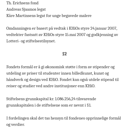
Th. Erichsens fond
Andreas Sjaamos legat
Kåre Martinsens legat for unge begavede malere
Omdanningen er basert på vedtak i KHiOs styre 24.januar 2007,
vedtekter fastsatt av KHiOs styre 15.mai 2007 og godkjenning av
Lotteri- og stiftelsestilsynet.
§2
Fondets formål er å gi økonomisk støtte i form av stipender og
utdeling av priser til studenter innen billedkunst, kunst og
håndverk og design ved KHiO. Fondet kan også utdele stipend til
reiser og studier ved andre institusjoner enn KHiO.
Stiftelsens grunnkapital kr. 1.086.256,24 tilsvarende
grunnkapitalen i de stiftelsene som er nevnt i §1.
I fordelingen skal det tas hensyn til fondenes opprinnelige formål
og verdier.