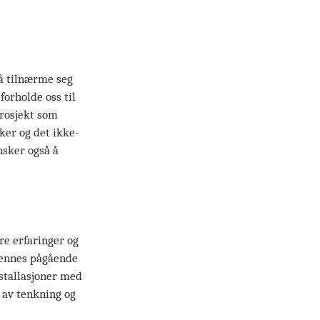
 å tilnærme seg
forholde oss til
prosjekt som
er og det ikke-
nsker også å
re erfaringer og
hennes pågående
stallasjoner med
 av tenkning og