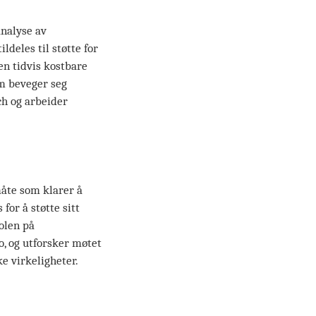
analyse av
ldeles til støtte for
en tidvis kostbare
om beveger seg
ch og arbeider
åte som klarer å
for å støtte sitt
olen på
, og utforsker møtet
e virkeligheter.