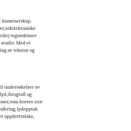
tt kunstnerskap.
er, arkitektoniske
rder, tegneskisser
i studio. Med et
ing av tekstur og
til undersøkelser av
yd, fotografi og
oner, som krever stor
grafering, lydopptak
et oppdrettslaks,