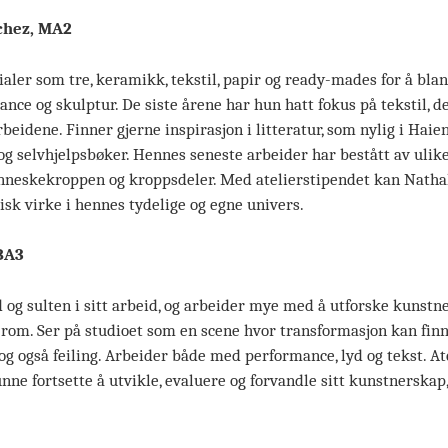
chez, MA2
ler som tre, keramikk, tekstil, papir og ready-mades for å bla
nce og skulptur. De siste årene har hun hatt fokus på tekstil, de
rbeidene. Finner gjerne inspirasjon i litteratur, som nylig i Hai
og selvhjelpsbøker. Hennes seneste arbeider har bestått av ulike
neskekroppen og kroppsdeler. Med atelierstipendet kan Nathali
isk virke i hennes tydelige og egne univers.
BA3
 og sulten i sitt arbeid, og arbeider mye med å utforske kunstn
rom. Ser på studioet som en scene hvor transformasjon kan finne
g også feiling. Arbeider både med performance, lyd og tekst. Ate
unne fortsette å utvikle, evaluere og forvandle sitt kunstnerskap