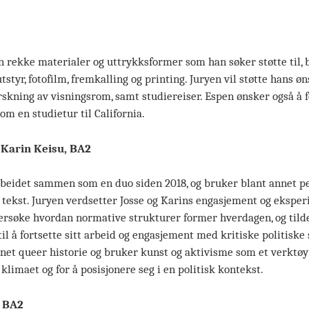
 rekke materialer og uttrykksformer som han søker støtte til, 
styr, fotofilm, fremkalling og printing. Juryen vil støtte hans 
skning av visningsrom, samt studiereiser. Espen ønsker også å 
om en studietur til California.
 Karin Keisu, BA2
arbeidet sammen som en duo siden 2018, og bruker blant annet p
og tekst. Juryen verdsetter Josse og Karins engasjement og ekspe
dersøke hvordan normative strukturer former hverdagen, og til
il å fortsette sitt arbeid og engasjement med kritiske politiske
et queer historie og bruker kunst og aktivisme som et verktøy 
limaet og for å posisjonere seg i en politisk kontekst.
, BA2