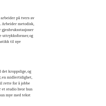
 arbeider på tvers av
on. Arbeider metodisk,
er gjenbruksstasjoner
ne uttrykksformer, og
stikk til nye
 det kroppslige, og
, en midlertidighet,
l rette for å jobbe
 et studio hvor hun
r hun mye med tekst