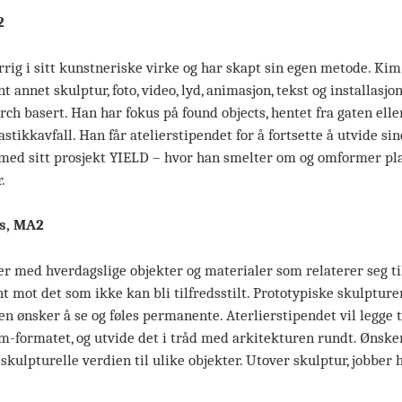
2
rig i sitt kunstneriske virke og har skapt sin egen metode. Kim
t annet skulptur, foto, video, lyd, animasjon, tekst og installasj
rch basert. Han har fokus på found objects, hentet fra gaten ell
stikkavfall. Han får atelierstipendet for å fortsette å utvide si
med sitt prosjekt YIELD – hvor han smelter om og omformer pla
.
bs, MA2
r med hverdagslige objekter og materialer som relaterer seg til
 mot det som ikke kan bli tilfredsstilt. Prototypiske skulpturer
 ønsker å se og føles permanente. Aterlierstipendet vil legge ti
-formatet, og utvide det i tråd med arkitekturen rundt. Ønsker
skulpturelle verdien til ulike objekter. Utover skulptur, jobbe