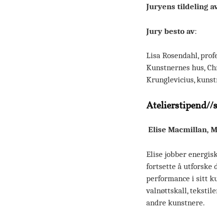
Juryens tildeling a
Jury besto av
:
Lisa Rosendahl, prof
Kunstnernes hus, Chr
Krunglevicius, kunst
Atelierstipend//
Elise Macmillan, 
Elise jobber energis
fortsette å utforske 
performance i sitt k
valnøttskall, teksti
andre kunstnere.