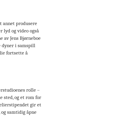
nt annet produsere
r lyd og video også
ene av Jens Bjørneboe
 dyner i samspill
e fortsette å
erstudioenes rolle –
 sted, og et rom for
lierstipendet gir et
, og samtidig åpne