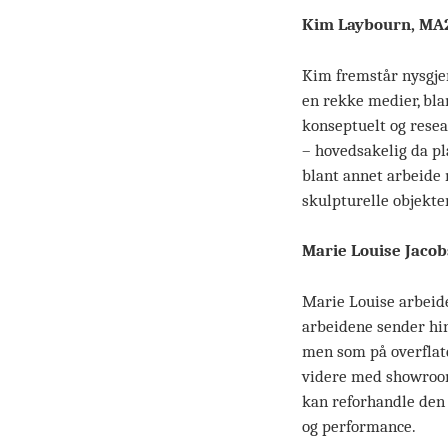
Kim Laybourn, MA
Kim fremstår nysgjer
en rekke medier, blan
konseptuelt og resea
– hovedsakelig da pla
blant annet arbeide 
skulpturelle objekter
Marie Louise Jaco
Marie Louise arbeide
arbeidene sender hint
men som på overflaten
videre med showroom
kan reforhandle den 
og performance.