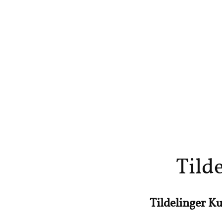
Tild
Tildelinger K