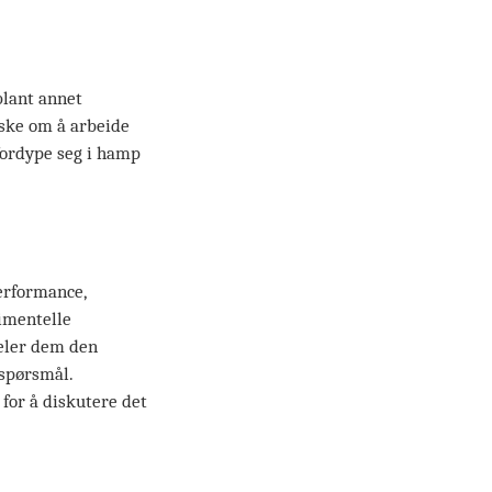
blant annet
ønske om å arbeide
fordype seg i hamp
erformance,
rimentelle
deler dem den
 spørsmål.
for å diskutere det