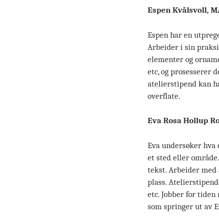
Espen Kvålsvoll, 
Espen har en utprege
Arbeider i sin praksi
elementer og ornamen
etc, og prosesserer d
atelierstipend kan h
overflate.
Eva Rosa Hollup R
Eva undersøker hva en
et sted eller område.
tekst. Arbeider med 
plass. Atelierstipend
etc. Jobber for tide
som springer ut av E