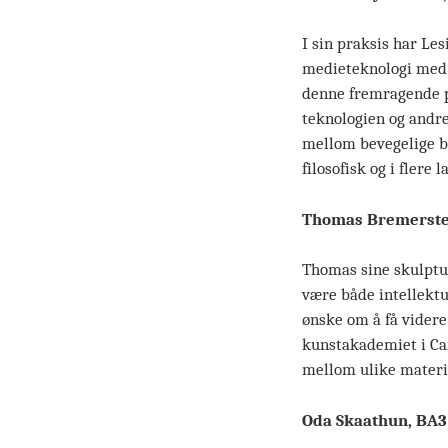
I sin praksis har Les
medieteknologi med st
denne fremragende pr
teknologien og andre
mellom bevegelige bil
filosofisk og i flere l
Thomas Bremerste
Thomas sine skulptu
være både intellektue
ønske om å få vider
kunstakademiet i Ca
mellom ulike materi
Oda Skaathun, BA3