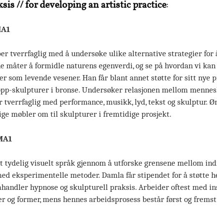
is // for developing an artistic practice
:
MA1
er tverrfaglig med å undersøke ulike alternative strategier for
ne måter å formidle naturens egenverdi, og se på hvordan vi kan 
r som levende vesener. Han får blant annet støtte for sitt nye 
opp-skulpturer i bronse. Undersøker relasjonen mellom mennesk
 tverrfaglig med performance, musikk, lyd, tekst og skulptur. Ø
ge møbler om til skulpturer i fremtidige prosjekt.
 MA1
t tydelig visuelt språk gjennom å utforske grensene mellom ind
med eksperimentelle metoder. Damla får stipendet for å støtte 
andler hypnose og skulpturell praksis. Arbeider oftest med in
r og former, mens hennes arbeidsprosess består først og fremst