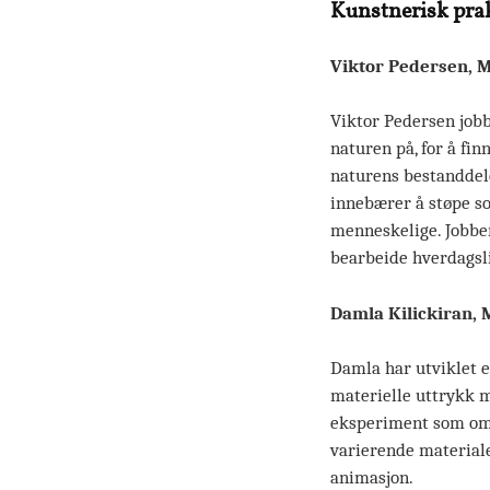
Kunstnerisk praks
Viktor Pedersen, 
Viktor Pedersen jobb
naturen på, for å fin
naturens bestanddele
innebærer å støpe s
menneskelige. Jobber
bearbeide hverdagsli
Damla Kilickiran,
Damla har utviklet e
materielle uttrykk 
eksperiment som omh
varierende materiale
animasjon.