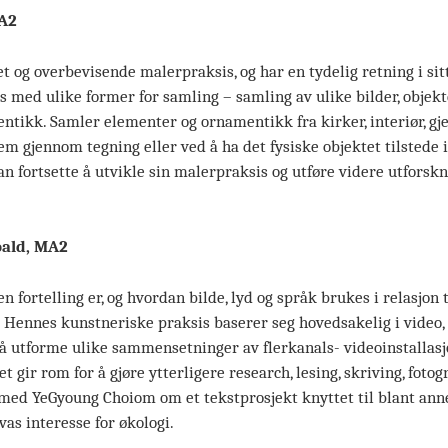
MA2
t og overbevisende malerpraksis, og har en tydelig retning i si
s med ulike former for samling – samling av ulike bilder, objekt
tikk. Samler elementer og ornamentikk fra kirker, interiør, gje
em gjennom tegning eller ved å ha det fysiske objektet tilstede 
an fortsette å utvikle sin malerpraksis og utføre videre utforskn
oald, MA2
 fortelling er, og hvordan bilde, lyd og språk brukes i relasjon 
 Hennes kunstneriske praksis baserer seg hovedsakelig i video, l
å utforme ulike sammensetninger av flerkanals- videoinstallasj
et gir rom for å gjøre ytterligere research, lesing, skriving, foto
n med YeGyoung Choiom om et tekstprosjekt knyttet til blant ann
vas interesse for økologi.