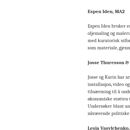
Espen Iden, MA2
Espen Iden bruker en
oljemaling og malerut
med kuratorisk utfor
som materiale, gjenn
Josse Thuresson &
Josse og Karin har 
installasjon, video 
tilnærming til å un
økonomiske støtten t
Undersøker blant ann
nåværende politiske k
Lesia Vasylchenko