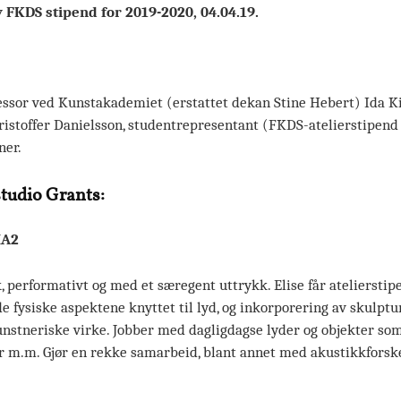
v FKDS stipend for 2019-2020, 04.04.19.
essor ved Kunstakademiet (erstattet dekan Stine Hebert) Ida Ki
istoffer Danielsson, studentrepresentant (FKDS-atelierstipend 
ner.
studio Grants:
MA2
k, performativt og med et særegent uttrykk. Elise får atelierstip
de fysiske aspektene knyttet til lyd, og inkorporering av skulptur
unstneriske virke. Jobber med dagligdagse lyder og objekter so
ler m.m. Gjør en rekke samarbeid, blant annet med akustikkforske