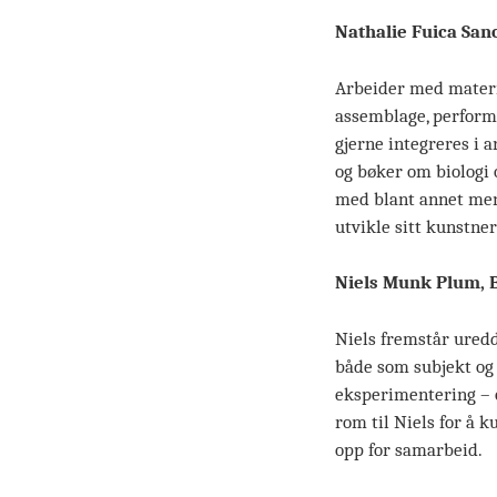
Nathalie Fuica San
Arbeider med materia
assemblage, performa
gjerne integreres i a
og bøker om biologi 
med blant annet men
utvikle sitt kunstner
Niels Munk Plum, 
Niels fremstår uredd
både som subjekt og 
eksperimentering – o
rom til Niels for å k
opp for samarbeid.