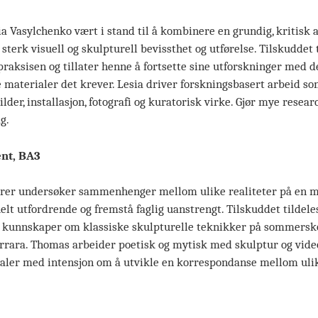
ia Vasylchenko vært i stand til å kombinere en grundig, kritisk 
erk visuell og skulpturell bevissthet og utførelse. Tilskuddet ti
aksisen og tillater henne å fortsette sine utforskninger med d
 materialer det krever. Lesia driver forskningsbasert arbeid s
der, installasjon, fotografi og kuratorisk virke. Gjør mye resear
ag.
nt, BA3
rer undersøker sammenhenger mellom ulike realiteter på en m
lt utfordrende og fremstå faglig uanstrengt. Tilskuddet tildeles 
e kunnskaper om klassiske skulpturelle teknikker på sommersk
rrara. Thomas arbeider poetisk og mytisk med skulptur og video
aler med intensjon om å utvikle en korrespondanse mellom ulik